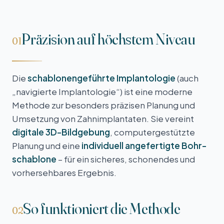
Präzision auf höchstem Niveau
01
Die
schablonen­geführte Implantologie
(auch
„navigierte Implantologie“) ist eine moderne
Methode zur besonders präzisen Planung und
Umsetzung von Zahn­implantaten. Sie vereint
digitale 3D-Bildgebung
, computer­gestützte
Planung und eine
individuell angefertigte Bohr­
schablone
– für ein sicheres, schonendes und
vorhersehbares Ergebnis.
So funktioniert die Methode
02