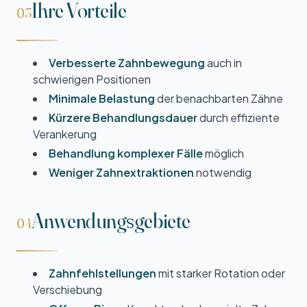
Ihre Vorteile
03
Verbesserte Zahn­bewegung
auch in
schwierigen Positionen
Minimale Belastung
der benachbarten Zähne
Kürzere Behandlungs­dauer
durch effiziente
Verankerung
Behandlung komplexer Fälle
möglich
Weniger Zahn­extraktionen
notwendig
Anwendungs­gebiete
04
Zahn­fehlstellungen
mit starker Rotation oder
Verschiebung