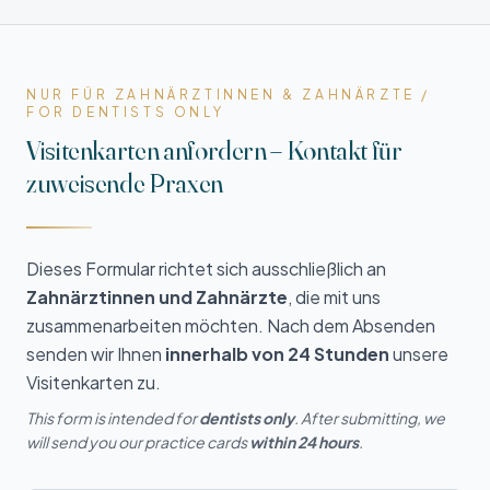
NUR FÜR ZAHNÄRZTINNEN & ZAHNÄRZTE /
FOR DENTISTS ONLY
Visitenkarten anfordern – Kontakt für
zuweisende Praxen
Dieses Formular richtet sich ausschließlich an
Zahnärztinnen und Zahnärzte
, die mit uns
zusammenarbeiten möchten. Nach dem Absenden
senden wir Ihnen
innerhalb von 24 Stunden
unsere
Visitenkarten zu.
This form is intended for
dentists only
. After submitting, we
will send you our practice cards
within 24 hours
.